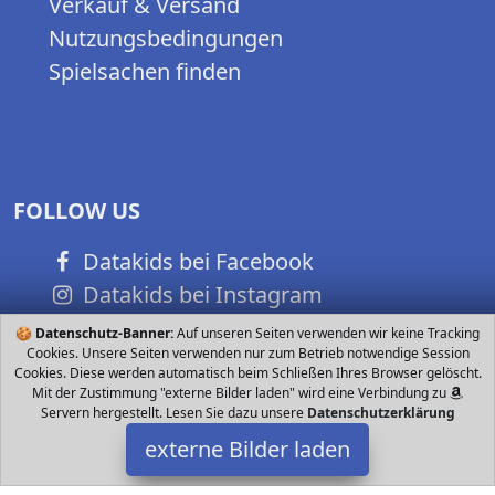
Verkauf & Versand
Nutzungsbedingungen
Spielsachen finden
FOLLOW US
Datakids bei Facebook
Datakids bei Instagram
Datakids bei Github
🍪
Datenschutz-Banner:
Auf unseren Seiten verwenden wir keine Tracking
Cookies. Unsere Seiten verwenden nur zum Betrieb notwendige Session
Cookies. Diese werden automatisch beim Schließen Ihres Browser gelöscht.
Mit der Zustimmung "externe Bilder laden" wird eine Verbindung zu
Servern hergestellt. Lesen Sie dazu unsere
Datenschutzerklärung
externe Bilder laden